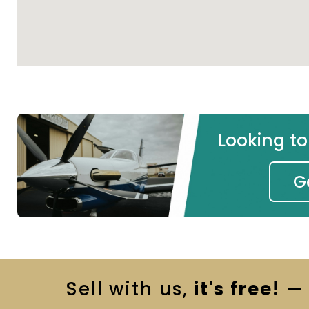
Looking t
G
Sell
with us,
it's free!
— 